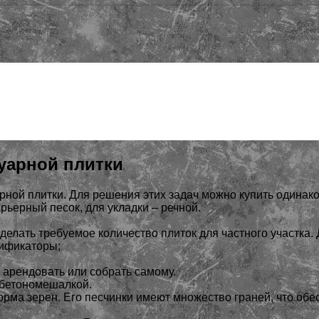
туарной плитки
арной плитки. Для решения этих задач можно купить одинак
рьерный песок, для укладки – речной.
лать требуемое количество плиток для частного участка. 
тификаторы;
 арендовать или собрать самому.
 бетономешалкой.
рма зерен. Его песчинки имеют множество граней, что обе