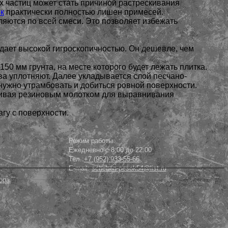
 частиц может стать причиной растрескивания
к
практически полностью лишен примесей.
ляются по всей смеси. Это позволяет избежать
адает высокой гигроскопичностью. Он дешевле, чем
50 мм грунта, на месте которого будет лежать плитка.
ва уплотняют. Далее укладывается слой песчано-
 нужно утрамбовать и добиться ровной поверхности.
укивая резиновым молотком для выравнивания
гу с поверхности.
Режим работы
Ежедневно с 8:00 до 22:00
Тел.:
+7 (952) 933-55-66
E-mail:
scheben-pesok54@list.ru
ора