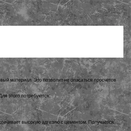
овый материал. Это позволит не опасаться просчетов
Для этого потребуются:
спечивает высокую адгезию с цементом. Получается