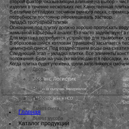
Грунт
Второй фактор, оказывающий влияние на выбор – чист
изделия в течение нескольких лет. Качественная плит
Глина
В отличие от гладких песчинок речного песка, стремящ
потребности постоянно перемешивать раствор.
Чернозем
Укладка тротуарной плитки
Основание под плитку должно хорошо пропускать воду 
Раствор
намывной карьерный аналог. Его часто задействуют в 
Для монтажа потребуется устройство для трамбовки, ур
Бетон
В образовавшийся котлован (траншею) засыпается пес
цементной смеси. Под воздействием воды она схватится
Бут
Следующий этап – укладка плитки. Все элементы конс
положения. Если на участке наблюдаются просадки, их
Уголь
Когда плитка будет уложена, щели заполняются смочен
Дрова
Альянс Логистик
Ще
Торф
Пес
Навоз
Доставка сыпучих материалов
От
Гру
в Новосибирске и НСО
Перегной
Су
Вывоз снега
Главная
Вывоз мусора
Каталог продукции