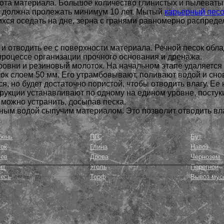
ота материала. Большое количество глинистых и пылеватых
ка должна пролежать минимум 10 лет. Мытый
карьерный песо
ихся оседать на дне, зерна с гранями равномерно распреде
и отводить ее с поверхности материала. Речной песок обл
процессе организации прочного основания и дренажа.
овни и резиновый молоток. На начальном этапе удаляется 1
ок слоем 50 мм. Его утрамбовывают, поливают водой и сно
, но будет достаточно пористой, чтобы отводить влагу. Ее
трукции устанавливают по одному на едином уровне, пост
 можно устранить, досыпав песка.
ным водой сыпучим материалом. Это позволит отводить вла
бень
ПГС
Бут
ок
Глина
Навоз
сев
Дрова
Чернозем
нт
Уголь
Пере
гной
песь
Торф
Вывоз мус