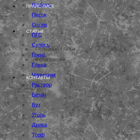
Щебень
ПРАЙС-ЛИСТ
Песок
Отсев
СТАТЬИ
ПГС
Супесь
Полезные статьи
Грунт
Фотогалерея
Глина
Чернозем
КОНТАКТЫ
Раствор
Бетон
Бут
Уголь
Дрова
Торф