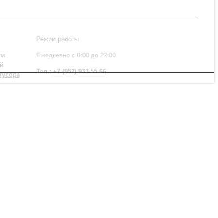
Режим работы
ем
Ежедневно с 8:00 до 22:00
ой
Тел.:
+7 (952) 933-55-66
мусора