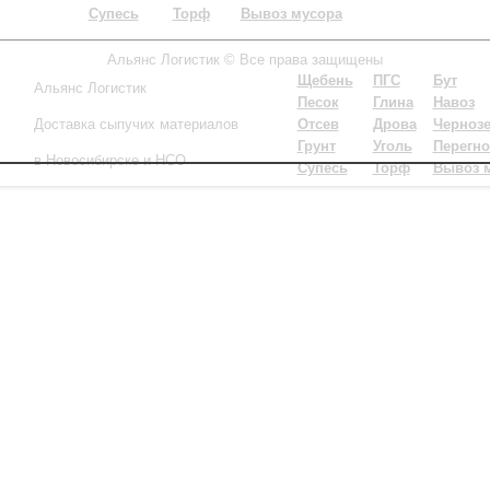
Супесь
Торф
Вывоз мусора
Альянс Логистик © Все права защищены
Щебень
ПГС
Бут
Альянс Логистик
Песок
Глина
Навоз
Доставка сыпучих материалов
Отсев
Дрова
Черноз
Грунт
Уголь
Пере
гн
в Новосибирске и НСО
Супесь
Торф
Вывоз 