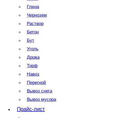
Глина
Чернозем
Раствор
Бетон
Бут
Уголь
Дрова
Торф
Навоз
Перегной
Вывоз снега
Вывоз мусора
Прайс-лист