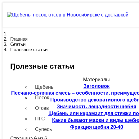
Главная
Статьи
ГЛАВНАЯ
Полезные статьи
Полезные статьи
КАТАЛОГ ПРОДУКЦИИ
Материалы
Заголовок
Щебень
Песчано-соляная смесь – особенности, преимущес
Песок
Производство декоративного щеб
Значимость лещадности щебня
Отсев
Щебень или керамзит для стяжки п
ПГС
Какие бывают марки и виды щебн
Фракция щебня 20-40
Супесь
Страница 6 из 6