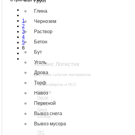
Грунт
Глина
1
Чернозем
2
3
Раствор
4
Бетон
5
6
Бут
Уголь
Альянс Логистик
Дрова
Доставка сыпучих материалов
Торф
в Новосибирске и НСО
Щебень
Навоз
Песок
Перегной
Отсев
Грунт
Вывоз снега
Супесь
Вывоз мусора
ПГС