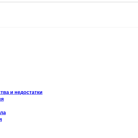
тва и недостатки
ня
ола
я