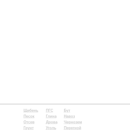
Щебень
ПГС
Бут
Песок
Глина
Навоз
Отсев
Дрова
Чернозем
Грунт
Уголь
Пере
гной